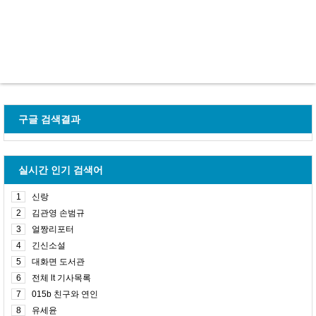
구글 검색결과
실시간 인기 검색어
1
신랑
2
김관영 손범규
3
얼짱리포터
4
긴신소설
5
대화면 도서관
6
전체 lt 기사목록
7
015b 친구와 연인
8
유세윤