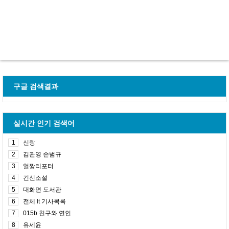
구글 검색결과
실시간 인기 검색어
1
신랑
2
김관영 손범규
3
얼짱리포터
4
긴신소설
5
대화면 도서관
6
전체 lt 기사목록
7
015b 친구와 연인
8
유세윤