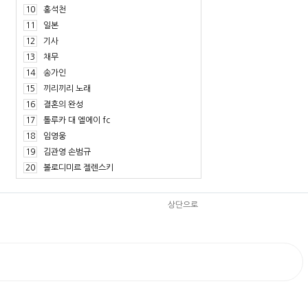
10
홍석천
11
일본
12
기사
13
채무
14
송가인
15
끼리끼리 노래
16
결혼의 완성
17
톨루카 대 엘에이 fc
18
임영웅
19
김관영 손범규
20
볼로디미르 젤렌스키
상단으로