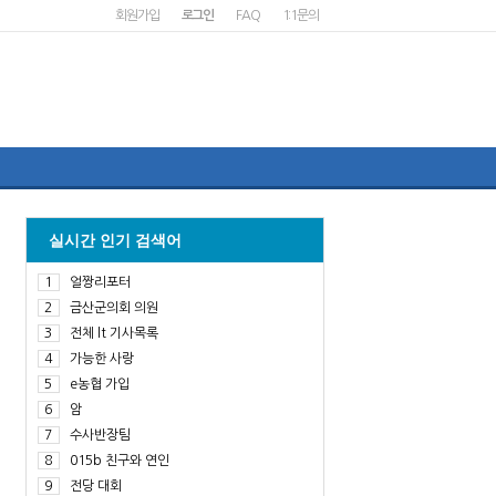
회원가입
로그인
FAQ
1:1문의
실시간 인기 검색어
1
얼짱리포터
2
금산군의회 의원
3
전체 lt 기사목록
4
가능한 사랑
5
e농협 가입
6
암
7
수사반장팀
8
015b 친구와 연인
9
전당 대회